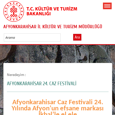
AFYONKARAHİSAR İL KÜLTÜR VE TURİZM MÜDÜRLÜĞÜ
Ara
Neredeyim :
AFYONKARAHİSAR 24. CAZ FESTİVALİ
Afyonkarahisar Caz Festivali 24.
Yılında Afyon’un efsane markası
İkbal’le el ele