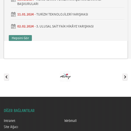
BAŞVURULARI
11.01.2024 -
TURİZM TEKNOLOJİLERİ YARIŞMASI
02.02.2024 -
3. ULUSAL SAİT FAİK HİKÂYE YARIŞMASI
Hepsini Gör
DİĞER BAĞLANTILAR
Intranet
Webmail
Site Ağacı