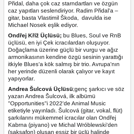
Přidal, daha çok caz starndartları ve özgün
caz yapıtları seslendiriyor. Radim Přidal’a –
gitar, basta Vlastimil Škoda, davulda ise
Michael Nosek eşlik ediyor.
Ondřej Kříž Üçlüsü;
bu Blues, Soul ve RnB
üçlüsü, en iyi Çek icracılardan oluşuyor.
Doğaçlama üzerine güçlü bir vurgu ve ağız
armonikasının kendine özgü sesinin yarattığı
itkiyle Blues'a kök salmış bir trio. Avrupa'nın
her yerinde düzenli olarak çalıyor ve kayıt
yapıyorlar
.
Andrea Šulcová Üçlüsü
;
genç şarkıcı ve söz
yazarı Andrea Šulcová, ilk albümü
"Opportunities"i 2022'de Animal Music
etiketiyle yayınladı. Šulcová (gitar, vokal, flüt)
şarkılarını mükemmel icracılar olan Ondřej
Kabrna (piyano) ve Michal Wróblewski'den
(saksafon) oluşan eşsiz bir üçlü halinde