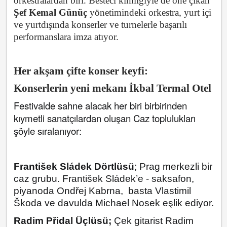
orkestralardan biri. Besteci kimliğiyle de öne çıkan
Şef Kemal Günüç
yönetimindeki orkestra, yurt içi
ve yurtdışında konserler ve turnelerle başarılı
performanslara imza atıyor.
Her akşam çifte konser keyfi:
Konserlerin yeni mekanı İkbal Termal Otel
Festivalde sahne alacak her biri birbirinden
kıymetli sanatçılardan oluşan Caz toplulukları
şöyle sıralanıyor:
František Sládek Dörtlüsü
; Prag merkezli bir
caz grubu. František Sládek’e - saksafon,
piyanoda Ondřej Kabrna, basta Vlastimil
Škoda ve davulda Michael Nosek eşlik ediyor.
Radim Přidal Üçlüsü;
Çek gitarist Radim