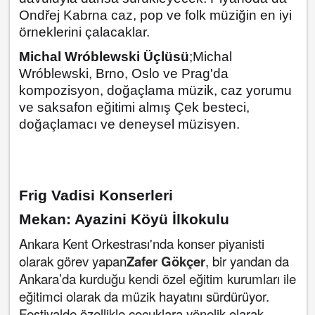
Ondřej Kabrna caz, pop ve folk müziğin en iyi
örneklerini çalacaklar.
Michal Wróblewski Üçlüsü
;
Michal
Wróblewski, Brno, Oslo ve Prag'da
kompozisyon, doğaçlama müzik, caz yorumu
ve saksafon eğitimi almış Çek besteci,
doğaçlamacı ve deneysel müzisyen.
Frig Vadisi Konserleri
Mekan: Ayazini Köyü İlkokulu
Ankara Kent Orkestrası'nda konser piyanisti
olarak görev yapan
Zafer Gökçer
,
bir yandan da
Ankara’da kurduğu kendi özel eğitim kurumları ile
eğitimci olarak da müzik hayatını sürdürüyor.
Festivalde özellikle çocuklara yönelik olarak