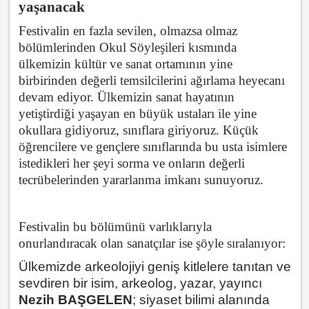
yaşanacak
Festivalin en fazla sevilen, olmazsa olmaz
bölümlerinden Okul Söyle
ş
iler
i kısmında
ülkemizin kültür ve sanat ortamının yine
birbirinden de
ğ
erli temsilcilerini a
ğ
ırlama heyecanı
devam ediyor. Ülkemizin sanat hayatının
yetiştirdiği yaşayan en büyük ustaları ile yine
okullara gidiyoruz, sınıflara giriyoruz. Küçük
öğrencilere ve gençlere sınıflarında bu usta isimlere
istedikleri her şeyi sorma ve onların değerli
tecrübelerinden yararlanma imkanı sunuyoruz.
Festivalin bu bölümünü varlıklarıyla
onurlandıracak olan sanatçılar ise şöyle sıralanıyor:
Ülkemizde arkeolojiyi geniş kitlelere tanıtan ve
sevdiren bir isim, arkeolog, yazar, yayıncı
Nezih BAŞGELEN
; siyaset bilimi alanında