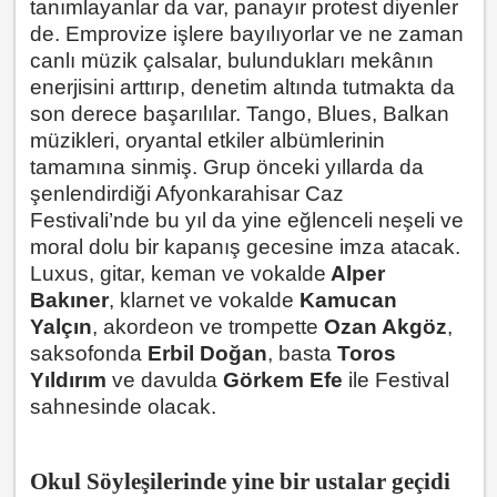
tanımlayanlar da var, panayır protest diyenler
de. Emprovize işlere bayılıyorlar ve ne zaman
canlı müzik çalsalar, bulundukları mekânın
enerjisini arttırıp, denetim altında tutmakta da
son derece başarılılar. Tango, Blues, Balkan
müzikleri, oryantal etkiler albümlerinin
tamamına sinmiş. Grup önceki yıllarda da
şenlendirdiği Afyonkarahisar Caz
Festivali’nde bu yıl da yine eğlenceli neşeli ve
moral dolu bir kapanış gecesine imza atacak.
Luxus, gitar, keman ve vokalde
Alper
Bakıner
, klarnet ve vokalde
Kamucan
Yalçın
, akordeon ve trompette
Ozan Akgöz
,
saksofonda
Erbil Doğan
, basta
Toros
Yıldırım
ve davulda
Görkem Efe
ile Festival
sahnesinde olacak.
Okul Söyleşilerinde yine bir ustalar geçidi