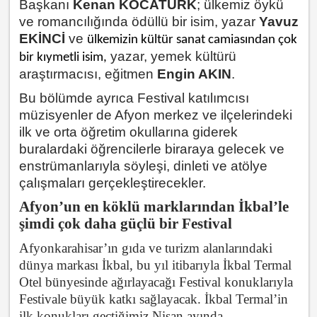
Başkanı
Kenan KOCATÜRK
; ülkemiz öykü
ve romancılığında ödüllü bir isim, yazar
Yavuz
EKİNCİ
ve
ülkemizin kültür sanat camiasından çok
yazar, yemek kültürü
bir kıymetli isim,
araştırmacısı, eğitmen
Engin AKIN
.
Bu bölümde ayrıca Festival katılımcısı
müzisyenler de Afyon merkez ve ilçelerindeki
ilk ve orta öğretim okullarına giderek
buralardaki öğrencilerle biraraya gelecek ve
enstrümanlarıyla söyleşi, dinleti ve atölye
çalışmaları gerçekleştirecekler.
Afyon’un en köklü marklarından İkbal’le
şimdi çok daha güçlü bir Festival
Afyonkarahisar’ın gıda ve turizm alanlarındaki
dünya markası İkbal, bu yıl itibarıyla İkbal Termal
Otel bünyesinde ağırlayacağı Festival konuklarıyla
Festivale büyük katkı sağlayacak. İkbal Termal’in
ilk konukları geçtiğimiz Nisan ayında