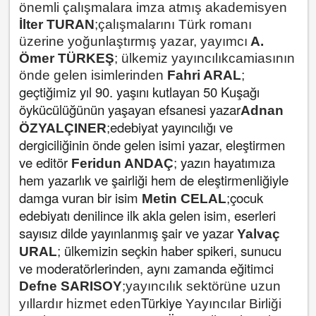
önemli çalışmalara imza atmış akademisyen
İlter TURAN
;
çalışmalarını Türk romanı
üzerine yoğunlaştırmış yazar, yayımcı
A.
Ömer TÜRKEŞ
; ülkemiz yayıncılık
camiasının
önde gelen isimlerinden
Fahri ARAL
;
geçtiğimiz yıl 90. yaşını kutlayan 50 Kuşağı
öykücülüğünün yaşayan efsanesi yazar
Adnan
edebiyat yayıncılığı ve
ÖZYALÇINER
;
dergiciliğinin önde gelen isimi yazar, eleştirmen
ve editör
yazın hayatımıza
Feridun ANDAÇ
;
hem yazarlık ve şairliği hem de eleştirmenliğiyle
damga vuran bir isim
çocuk
Metin CELAL
;
edebiyatı denilince ilk akla gelen isim, eserleri
sayısız dilde yayınlanmış şair ve yazar
Yalvaç
ülkemizin seçkin haber spikeri, sunucu
URAL
;
ve moderatörlerinden, aynı zamanda eğitimci
Defne SARISOY
;
yayıncılık sektörüne uzun
Türkiye
yıllardır hizmet eden
Yayıncılar Birliği