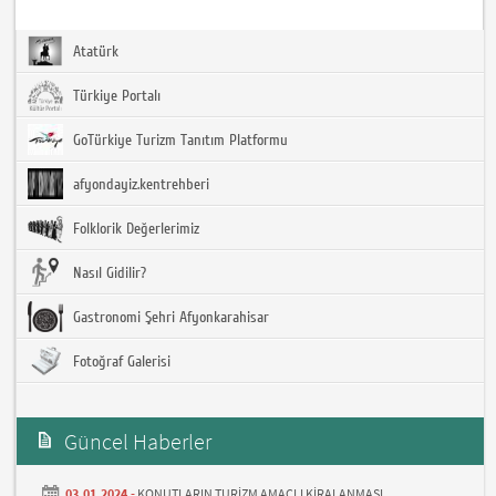
Atatürk
Türkiye Portalı
GoTürkiye Turizm Tanıtım Platformu
afyondayiz.kentrehberi
Folklorik Değerlerimiz
Nasıl Gidilir?
Gastronomi Şehri Afyonkarahisar
Fotoğraf Galerisi
Güncel Haberler
03.01.2024 -
KONUTLARIN TURİZM AMAÇLI KİRALANMASI