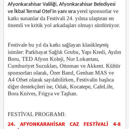
Afyonkarahisar Valiliği, Afyonkarahisar Belediyesi
yerel sponsorlar ve
ve İkbal Termal Otel’in yanı sıra
katkı sunanlar da Festivali 24. yılına ulaştıran en
önemli ve kritik yol arkadaşları olmayı sürdürüyor.
Festivale bu yıl da katkı sağlayan klasikle
ş
ş
mi
isimler: Parkhayat Sağlık Grubu, Yapı Kredi, Aydın
Boru, TED Afyon Koleji, Nur Lokantası,
Cumhuriyet Sucukları, Ottoman ve Akkent. Kültür
sponsorları olarak, Özer Band, Genhan MAS ve
A4 Ofset olarak sayılabilirken, Festivalin başlıca
diğer destekçileri ise, Odak, Kocatepe, CafeLife,
Bora Knives, Frigya ve Taşhan.
FESTİVAL PROGRAMI:
24. AFYONKARAHİSAR CAZ FESTİVALİ
4-8