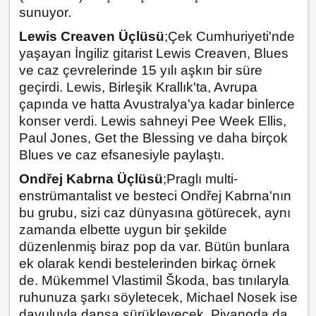
sunuyor.
Lewis Creaven Üçlüsü
;
Çek Cumhuriyeti'nde
yaşayan İngiliz gitarist Lewis Creaven, Blues
ve caz çevrelerinde 15 yılı aşkın bir süre
geçirdi. Lewis, Birleşik Krallık'ta, Avrupa
çapında ve hatta Avustralya'ya kadar binlerce
konser verdi. Lewis sahneyi Pee Week Ellis,
Paul Jones, Get the Blessing ve daha birçok
Blues ve caz efsanesiyle paylaştı.
Ondřej Kabrna Üçlüsü
;
Praglı multi-
enstrümantalist ve besteci Ondřej Kabrna'nın
bu grubu, sizi caz dünyasına götürecek, aynı
zamanda elbette uygun bir şekilde
düzenlenmiş biraz pop da var. Bütün bunlara
ek olarak kendi bestelerinden birkaç örnek
de. Mükemmel Vlastimil Škoda, bas tınılaryla
ruhunuza şarkı söyletecek, Michael Nosek ise
davuluyla dansa sürükleyecek. Piyanoda da