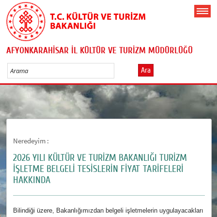
AFYONKARAHİSAR İL KÜLTÜR VE TURİZM MÜDÜRLÜĞÜ
Ara
Neredeyim :
2026 YILI KÜLTÜR VE TURİZM BAKANLIĞI TURİZM
İŞLETME BELGELİ TESİSLERİN FİYAT TARİFELERİ
HAKKINDA
Bilindiği üzere, Bakanlığımızdan belgeli işletmelerin uygulayacakları