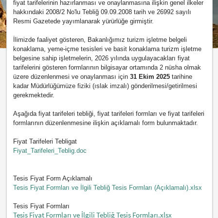
fiyat tarifelerinin hazırlanması ve onaylanmasına ilişkin genel ilkeler
hakkındaki 2008/2 No'lu Tebliğ 09.09.2008 tarih ve 26992 sayılı
Resmi Gazetede yayımlanarak yürürlüğe girmiştir.
İlimizde faaliyet gösteren, Bakanlığımız turizm işletme belgeli
konaklama, yeme-içme tesisleri ve basit konaklama turizm işletme
belgesine sahip işletmelerin, 2026 yılında uygulayacakları fiyat
tarifelerini gösteren formlarının bilgisayar ortamında 2 nüsha olmak
üzere düzenlenmesi ve onaylanması için
31 Ekim 2025
tarihine
kadar Müdürlüğümüze fiziki (ıslak imzalı) gönderilmesi/getirilmesi
gerekmektedir.
Aşağıda fiyat tarifeleri tebliği, fiyat tarifeleri formları ve fiyat tarifeleri
formlarının düzenlenmesine ilişkin açıklamalı form bulunmaktadır.
Fiyat Tarifeleri Tebligat
Fiyat_Tarifeleri_Teblig.doc
Tesis Fiyat Form Açıklamalı
Tesis Fiyat Formları ve İlgili Tebliğ Tesis Formları (Açıklamalı).xlsx
Tesis Fiyat Formları
Tesis Fiyat Formları ve İlgili Tebliğ Tesis Formları.xlsx