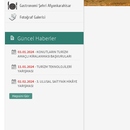
Gastronomi Şehri Afyonkarahisar
Fotoğraf Galerisi
Güncel Haberler
03.01.2024 -
KONUTLARIN TURİZM
AMAÇLI KİRALANMASI BAŞVURULARI
11.01.2024 -
TURİZM TEKNOLOJİLERİ
YARIŞMASI
02.02.2024 -
3. ULUSAL SAİT FAİK HİKÂYE
YARIŞMASI
Hepsini Gör