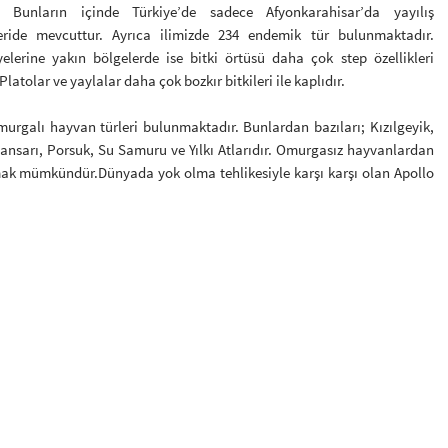
ir. Bunların içinde Türkiye’de sadece Afyonkarahisar’da yayılış
eride mevcuttur. Ayrıca ilimizde 234 endemik tür bulunmaktadır.
yelerine yakın bölgelerde ise bitki örtüsü daha çok step özellikleri
Platolar ve yaylalar daha çok bozkır bitkileri ile kaplıdır.
 Omurgalı hayvan türleri bulunmaktadır. Bunlardan bazıları; Kızılgeyik,
ansarı, Porsuk, Su Samuru ve Yılkı Atlarıdır. Omurgasız hayvanlardan
mak mümkündür.Dünyada yok olma tehlikesiyle karşı karşı olan Apollo